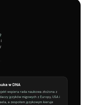
ę
i
W
.
auka w DNA
ojekt wspiera rada naukowa złożona z
daczy języków migowych z Europy, USA i
raela, a zespołem językowym kieruje