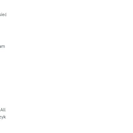
sieć
gam
All
zyk