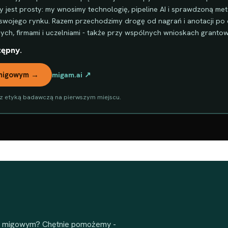
jest prosty: my wnosimy technologię, pipeline AI i sprawdzoną met
swojego rynku. Razem przechodzimy drogę od nagrań i anotacji po d
ch, firmami i uczelniami - także przy wspólnych wnioskach granto
tępny.
 migowym →
migam.ai ↗
 z etyką badawczą na pierwszym miejscu.
yku migowym? Chętnie pomożemy -