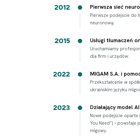
2012
Pierwsza sieć neur
Pierwsze podejście do 
neuronową.
2015
Usługi tłumaczeń on
Uruchamiamy profesjon
dla firm i urzędów.
2022
MIGAM S.A. i pomoc
Przekształcenie w spół
ukraińskim języku mig
2023
Działający model A
Nowe podejście oparte n
You Need”) - powstaje 
migowy.