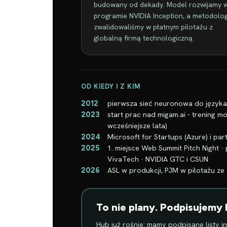
budowany od dekady. Model rozwijamy 
programie NVIDIA Inception, a metodolog
zwalidowaliśmy w płatnym pilotażu z
globalną firmą technologiczną.
OD KIEDY I Z KIM
pierwsza sieć neuronowa do języka 
2012
start prac nad migam.ai - trening
2023
wcześniejsze lata)
Microsoft for Startups (Azure) i pa
2024
1. miejsce Web Summit Pitch Night
2025
VivaTech · NVIDIA GTC i CSUN
ASL w produkcji, PJM w pilotażu ze
2026
To nie plany. Podpisujemy l
Hub już rośnie: mamy podpisane listy i