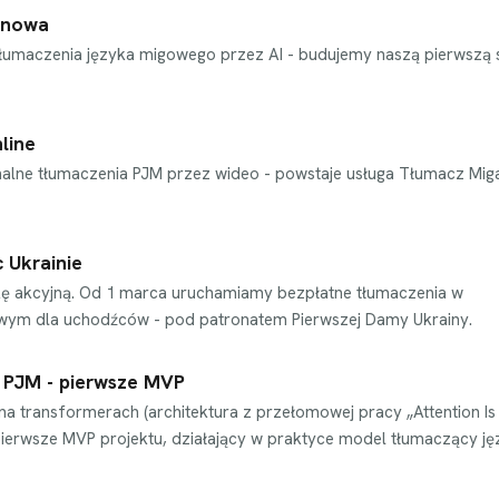
onowa
tłumaczenia języka migowego przez AI - budujemy naszą pierwszą 
line
alne tłumaczenia PJM przez wideo - powstaje usługa Tłumacz Mi
 Ukrainie
kę akcyjną. Od 1 marca uruchamiamy bezpłatne tłumaczenia w
owym dla uchodźców - pod patronatem Pierwszej Damy Ukrainy.
I PJM - pierwsze MVP
a transformerach (architektura z przełomowej pracy „Attention Is 
pierwsze MVP projektu, działający w praktyce model tłumaczący ję