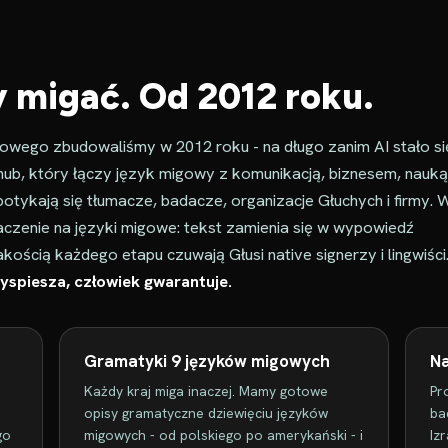
migać. Od 2012 roku.
owego zbudowaliśmy w 2012 roku - na długo zanim AI stało si
hub, który łączy język migowy z komunikacją, biznesem, nauką 
potykają się tłumacze, badacze, organizacje Głuchych i firmy. 
czenie na języki migowe: tekst zamienia się w wypowiedź
kością każdego etapu czuwają Głusi native signerzy i lingwiści
zyspiesza, człowiek gwarantuje.
Gramatyki 9 języków migowych
N
Każdy kraj miga inaczej. Mamy gotowe
Pr
opisy gramatyczne dziewięciu języków
ba
go
migowych - od polskiego po amerykański - i
Iz