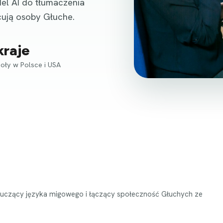
el AI do tłumaczenia
ują osoby Głuche.
kraje
oły w Polsce i USA
t uczący języka migowego i łączący społeczność Głuchych ze