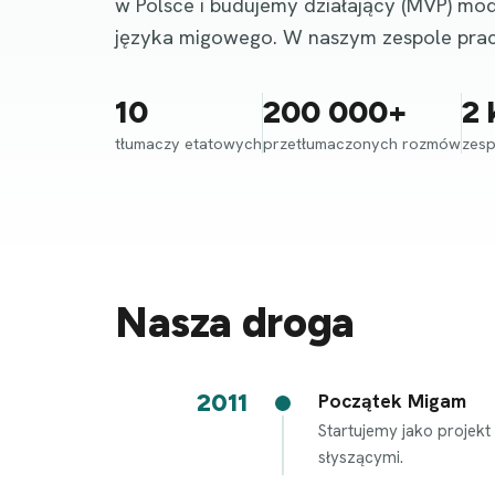
w Polsce i budujemy działający (MVP) mod
języka migowego. W naszym zespole prac
10
200 000+
2 
tłumaczy etatowych
przetłumaczonych rozmów
zesp
Nasza droga
2011
Początek Migam
Startujemy jako projek
słyszącymi.