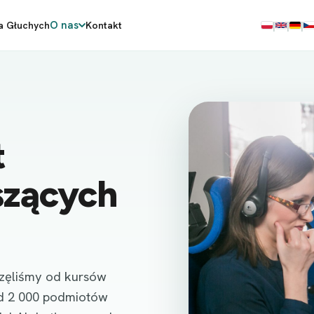
O nas
a Głuchych
Kontakt
|
|
|
PL
EN
DE
C
t
szących
zęliśmy od kursów
ad 2 000 podmiotów