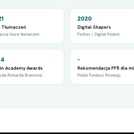
21
2020
y Tłumaczeń
Digital Shapers
epsze biura tłumaczeń
Forbes / Digital Poland
14
-
gin Academy Awards
Rekomendacja PFR dla mi
oda Richarda Bransona
Polski Fundusz Rozwoju