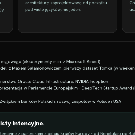
w
architekturę zaprojektowaną od początku
Ch
ię
pod wiele języków, nie jeden.
uc
migowego (eksperymenty m.in. z Microsoft Kinect)
 modeli z Maxem Salamonowiczem, pierwszy dataset Tomka (w weeken
rtnerstwo Oracle Cloud Infrastructure; NVIDIA Inception
 · prezentacja w Parlamencie Europejskim · DeepTech Startup Award
 Związkiem Banków Polskich; rozwój zespołów w Polsce i USA
isty intencyjne.
ntencyjne z partnerami z pięciu krajów Europy - od Beneluksu po Bał