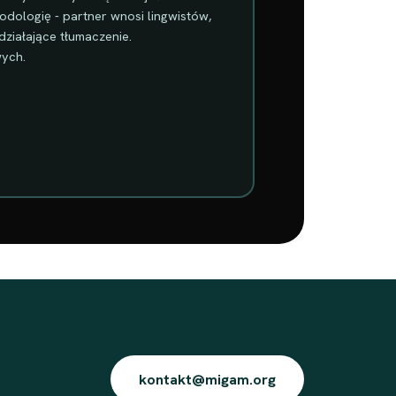
odologię - partner wnosi lingwistów,
ziałające tłumaczenie.
wych.
kontakt@migam.org