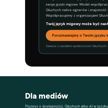
swoje języki migowe. Model współpracy 
Głuchych native signerów i znajomość 
Współpracujemy z organizacjami Głuchy
Twój język migowy może być nas
Porozmawiajmy o Twoim języku
Zawsze z udziałem społeczności Głuchych i
Dla mediów
Piszesz o dostępności, Głuchych albo AI w jęz