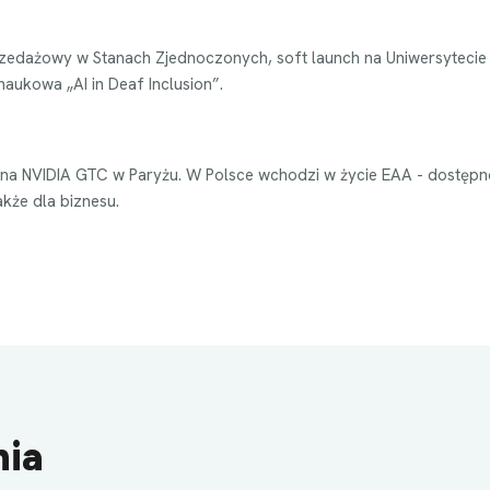
rzedażowy w Stanach Zjednoczonych, soft launch na Uniwersytecie
aukowa „AI in Deaf Inclusion”.
na NVIDIA GTC w Paryżu. W Polsce wchodzi w życie EAA - dostęp
akże dla biznesu.
nia