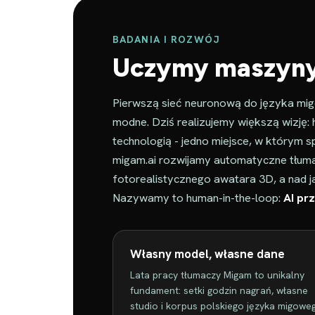
BADANIA I ROZWÓJ
Uczymy maszyny 
Pierwszą sieć neuronową do języka mig
modne. Dziś realizujemy większą wizję: 
technologią - jedno miejsce, w którym s
migam.ai rozwijamy automatyczne tłuma
fotorealistycznego awatara 3D, a nad ja
Nazywamy to human-in-the-loop:
AI pr
Własny model, własne dane
Lata pracy tłumaczy Migam to unikalny
fundament: setki godzin nagrań, własne
studio i korpus polskiego języka migowe