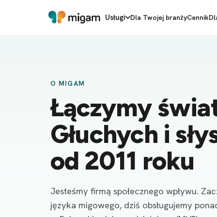
Usługi
Dla Twojej branży
Cennik
Dl
O MIGAM
Łączymy świa
Głuchych i sły
od 2011 roku
Jesteśmy firmą społecznego wpływu. Zac
języka migowego, dziś obsługujemy pon