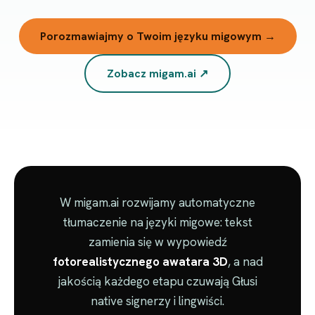
Porozmawiajmy o Twoim języku migowym →
Zobacz migam.ai ↗
W migam.ai rozwijamy automatyczne
tłumaczenie na języki migowe: tekst
zamienia się w wypowiedź
fotorealistycznego awatara 3D
, a nad
jakością każdego etapu czuwają Głusi
native signerzy i lingwiści.