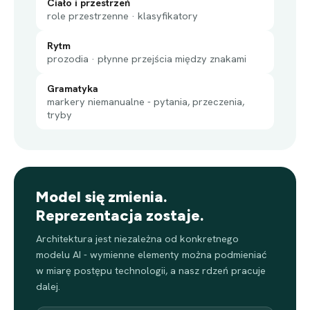
Ciało i przestrzeń
role przestrzenne · klasyfikatory
Rytm
prozodia · płynne przejścia między znakami
Gramatyka
markery niemanualne - pytania, przeczenia,
tryby
Model się zmienia.
Reprezentacja zostaje.
Architektura jest niezależna od konkretnego
modelu AI - wymienne elementy można podmieniać
w miarę postępu technologii, a nasz rdzeń pracuje
dalej.