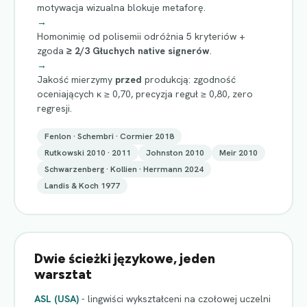
motywacja wizualna blokuje metaforę.
→
Homonimię od polisemii odróżnia 5 kryteriów +
zgoda
≥ 2/3 Głuchych native signerów
.
→
Jakość mierzymy
przed
produkcją: zgodność
oceniających κ ≥ 0,70, precyzja reguł ≥ 0,80, zero
regresji.
Fenlon · Schembri · Cormier 2018
Rutkowski 2010 · 2011
Johnston 2010
Meir 2010
Schwarzenberg · Kollien · Herrmann 2024
Landis & Koch 1977
Dwie ścieżki językowe, jeden
warsztat
ASL (USA)
- lingwiści wykształceni na czołowej uczelni