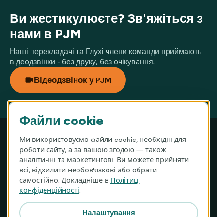
Ви жестикулюєте? Зв'яжіться з
нами в PJM
Наші перекладачі та Глухі члени команди приймають
відеодзвінки - без друку, без очікування.
Відеодзвінок у PJM
Файли cookie
Ми використовуємо файли cookie, необхідні для
роботи сайту, а за вашою згодою — також
аналітичні та маркетингові. Ви можете прийняти
всі, відхилити необов'язкові або обрати
MIGAM S.A. · ul. Józefa Hauke-Bosaka 16A, 01-540 Варшава,
самостійно. Докладніше в
Політиці
Польща
конфіденційності
.
Контактний пункт DSA:
DSA@migam.org
Головна сторінка
Для Глухих
Налаштування
Перекладач Migam
Україна