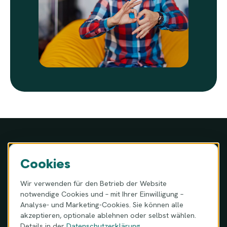
Cookies
MIGAM S.A. · ul. Józefa Hauke-Bosaka 16A, 01-540 Warschau,
Wir verwenden für den Betrieb der Website
Polen
notwendige Cookies und – mit Ihrer Einwilligung –
KRS 0000983987 · NIP 9512387159 · REGON 360614795
Analyse- und Marketing-Cookies. Sie können alle
Bankverbindung (IBAN): PL96 1240 1040 1111 0010 6087 8457
akzeptieren, optionale ablehnen oder selbst wählen.
(Bank Pekao S.A., SWIFT/BIC: PKOPPLPW)
Details in der
Datenschutzerklärung
.