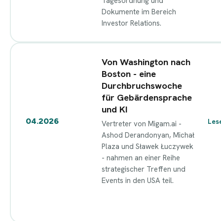
Tagesordnung und
Dokumente im Bereich
Investor Relations.
Von Washington nach
Boston - eine
Durchbruchswoche
für Gebärdensprache
und KI
04.2026
Les
Vertreter von Migam.ai -
Ashod Derandonyan, Michał
Plaza und Sławek Łuczywek
- nahmen an einer Reihe
strategischer Treffen und
Events in den USA teil.