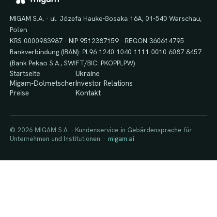
MIGAM S.A. · ul. Józefa Hauke-Bosaka 16A, 01-540 Warschau,
Polen
KRS 0000983987 · NIP 9512387159 · REGON 360614795
Bankverbindung (IBAN): PL96 1240 1040 1111 0010 6087 8457
(Bank Pekao S.A., SWIFT/BIC: PKOPPLPW)
Startseite
Ukraine
Migam-Dolmetscher
Investor Relations
Preise
Kontakt
© 2026 MIGAM S.A. - Kundenservice in Gebärdensprache für
Unternehmen und Institutionen. ·
migam.ai