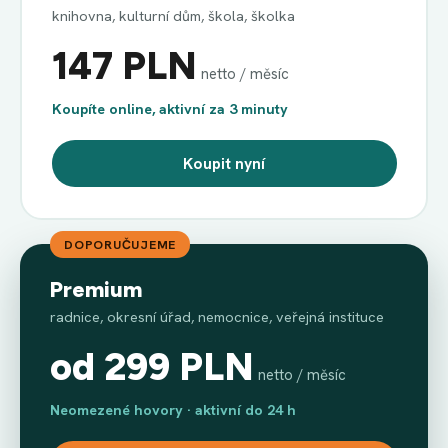
knihovna, kulturní dům, škola, školka
147 PLN
netto / měsíc
Koupíte online, aktivní za 3 minuty
Koupit nyní
DOPORUČUJEME
Premium
radnice, okresní úřad, nemocnice, veřejná instituce
od 299 PLN
netto / měsíc
Neomezené hovory · aktivní do 24 h