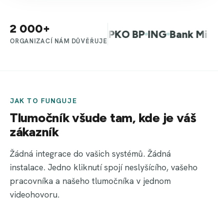
2 000+
to Varšava
Allegro
PKO BP
ING
Bank Millenn
ORGANIZACÍ NÁM DŮVĚŘUJE
JAK TO FUNGUJE
Tlumočník všude tam, kde je váš
zákazník
Žádná integrace do vašich systémů. Žádná
instalace. Jedno kliknutí spojí neslyšícího, vašeho
pracovníka a našeho tlumočníka v jednom
videohovoru.