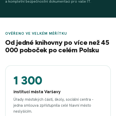
a kompletní bezpečnostní dokumentaci pro vaše IT.
OVĚŘENO VE VELKÉM MĚŘÍTKU
Od jedné knihovny po více než 45
000 poboček po celém Polsku
1 300
institucí města Varšavy
Úřady městských částí, školy, sociální centra -
jedna smlouva zpřístupnila celé hlavní město
neslyšícím.