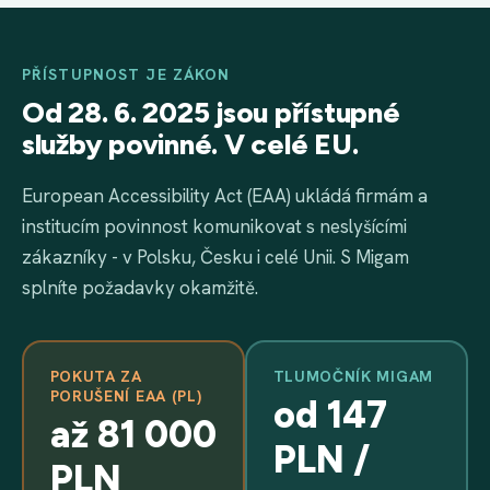
PŘÍSTUPNOST JE ZÁKON
Od 28. 6. 2025 jsou přístupné
služby povinné. V celé EU.
European Accessibility Act (EAA) ukládá firmám a
institucím povinnost komunikovat s neslyšícími
zákazníky - v Polsku, Česku i celé Unii. S Migam
splníte požadavky okamžitě.
POKUTA ZA
TLUMOČNÍK MIGAM
PORUŠENÍ EAA (PL)
od 147
až 81 000
PLN /
PLN