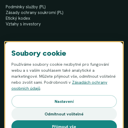
Podmínky služby (PL)
Zásady ochrany soukromí (PL)
Etický kodex
Vztahy s investory
KONTAKT
Soubory cookie
MIGAM S.A.
ul. Józefa Hauke-Bosaka 16A
Používáme soubory cookie nezbytné pro fungování
01-540 Varšava, Polsko
webu a s vaším souhlasem také analytické a
kontakt@migam.org
marketingové. Můžete přijmout vše, odmítnout volitelné
+48 600 069 128
nebo zvolit sami. Podrobnosti v
Zásadách ochrany
osobních údajů
.
Nastavení
© 2026 MIGAM S.A. · KRS 0000983987 · NIP 9512387159 ·
Odmítnout volitelné
REGON 360614795
Číslo účtu (IBAN): PL96 1240 1040 1111 0010 6087 8457 (Bank
Pekao S.A., SWIFT/BIC: PKOPPLPW)
Přijmout vše