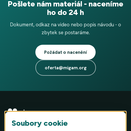
Pošlete nám materiál - naceníme
ho do 24 h
Dokument, odkaz na video nebo popis návodu - o
zbytek se postaráme.
Požádat o nacenění
oferta@migam.org
Soubory cookie
MIGAM S.A. · ul. Józefa Hauke-Bosaka 16A, 01-540 Varšava,
Polsko