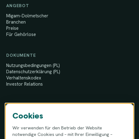
ANGEBOT
Migam-Dolmetscher
Branchen
Preise
Für Gehörlose
DOKUMENTE
Nutzungsbedingungen (PL)
Datenschutzerklärung (PL)
Verhaltenskodex
Investor Relations
KONTAKT
Cookies
MIGAM S.A.
ul. Józefa Hauke-Bosaka 16A
Wir verwenden für den Betrieb der Website
01-540 Warschau, Polen
notwendige Cookies und – mit Ihrer Einwilligung –