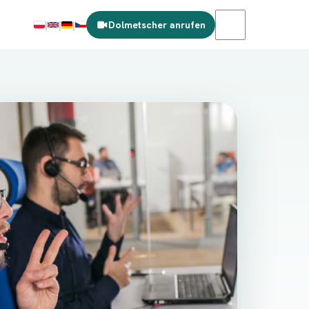
|
|
|
Dolmetscher anrufen
PL
EN
DE
CS