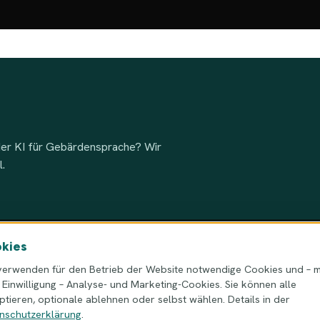
oder KI für Gebärdensprache? Wir
l.
kies
verwenden für den Betrieb der Website notwendige Cookies und – m
r Einwilligung – Analyse- und Marketing-Cookies. Sie können alle
ptieren, optionale ablehnen oder selbst wählen. Details in der
arschau, Polen
nschutzerklärung
.
795