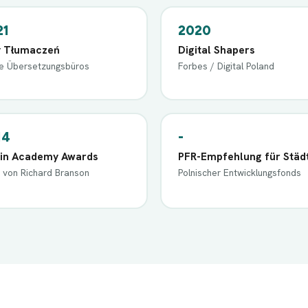
21
2020
y Tłumaczeń
Digital Shapers
e Übersetzungsbüros
Forbes / Digital Poland
14
-
gin Academy Awards
PFR-Empfehlung für Städ
s von Richard Branson
Polnischer Entwicklungsfonds