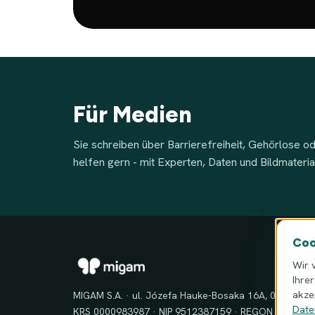
Für Medien
Sie schreiben über Barrierefreiheit, Gehörlose 
helfen gern - mit Experten, Daten und Bildmateria
Coo
Wir 
Ihre
akze
MIGAM S.A. · ul. Józefa Hauke-Bosaka 16A, 01-540 W
Date
KRS 0000983987 · NIP 9512387159 · REGON 360614