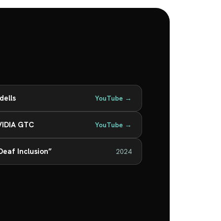
dells
YouTube →
NVIDIA GTC
YouTube →
Deaf Inclusion”
2024