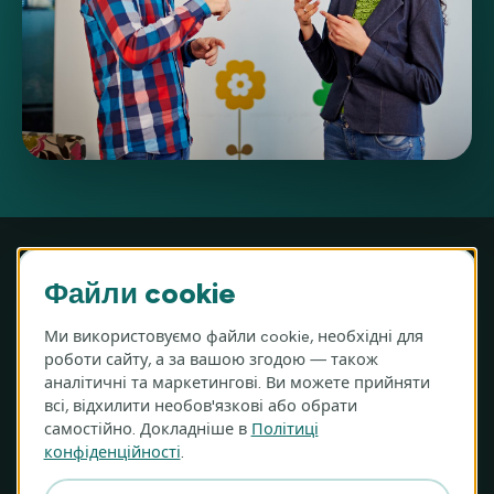
Файли cookie
Ми використовуємо файли cookie, необхідні для
MIGAM S.A. · ul. Józefa Hauke-Bosaka 16A, 01-540 Варшава,
роботи сайту, а за вашою згодою — також
Польща
аналітичні та маркетингові. Ви можете прийняти
KRS 0000983987 · NIP 9512387159 · REGON 360614795
всі, відхилити необов'язкові або обрати
Номер рахунку (IBAN): PL96 1240 1040 1111 0010 6087 8457
самостійно. Докладніше в
Політиці
(Bank Pekao S.A., SWIFT/BIC: PKOPPLPW)
конфіденційності
.
Перекладач Migam (PL)
Україна
Ціни
Контакт (PL)