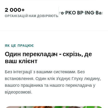
2 000+
м.ст. Варшава
Allegro
PKO BP
ING
Bank Mi
ОРГАНІЗАЦІЙ НАМ ДОВІРЯЮТЬ
ЯК ЦЕ ПРАЦЮЄ
Один перекладач - скрізь, де
ваш клієнт
Без інтеграції з вашими системами. Без
встановлення. Один клік з'єднує Глуху людину,
вашого працівника та нашого перекладача у
відеорозмові.