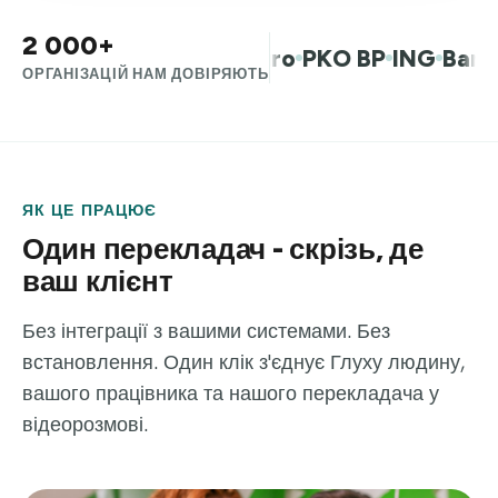
2 000+
м.ст. Варшава
Allegro
PKO BP
ING
Bank Mi
ОРГАНІЗАЦІЙ НАМ ДОВІРЯЮТЬ
ЯК ЦЕ ПРАЦЮЄ
Один перекладач - скрізь, де
ваш клієнт
Без інтеграції з вашими системами. Без
встановлення. Один клік з'єднує Глуху людину,
вашого працівника та нашого перекладача у
відеорозмові.