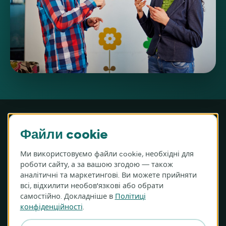
Файли cookie
Ми використовуємо файли cookie, необхідні для
MIGAM S.A. · ul. Józefa Hauke-Bosaka 16A, 01-540 Варшава,
роботи сайту, а за вашою згодою — також
Польща
аналітичні та маркетингові. Ви можете прийняти
KRS 0000983987 · NIP 9512387159 · REGON 360614795
всі, відхилити необов'язкові або обрати
Номер рахунку (IBAN): PL96 1240 1040 1111 0010 6087 8457
самостійно. Докладніше в
Політиці
(Bank Pekao S.A., SWIFT/BIC: PKOPPLPW)
конфіденційності
.
Перекладач Migam (PL)
Україна
Ціни
Контакт (PL)