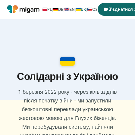
З'єднатися
PL
|
DE
|
EN
|
UK
|
CS
Солідарні з Україною
1 березня 2022 року - через кілька днів
після початку війни - ми запустили
безкоштовні переклади українською
жестовою мовою для Глухих біженців.
Ми перебудували систему, найняли