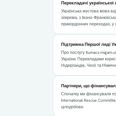
Перекладачі української 
Українська жестова мова від
зокрема, з Івано-Франківськ
прикордонних переходах, у л
Підтримка Першої леді У
Про послугу tlumacz.migam.o
України. Перекладами користу
Нідерландів, Чехії та Німечч
Партнери, що фінансувал
Спочатку ми фінансували посл
International Rescue Committ
цілодобово.