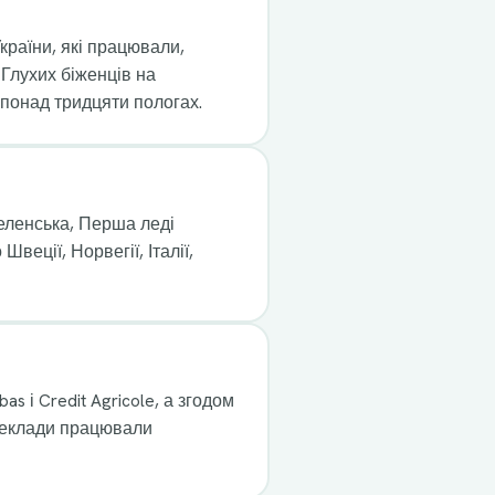
країни, які працювали,
 Глухих біженців на
 понад тридцяти пологах.
Зеленська, Перша леді
веції, Норвегії, Італії,
s і Credit Agricole, а згодом
переклади працювали