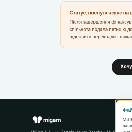
Статус: послуга чекає на
Після завершення фінансуван
спільнота подала петицію до 
відновити переклади - шука
Хочу
Фай
Ми в
вашо
прий