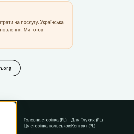
трати на послугу. Українська
ідновлення. Ми готові
m.org
Головна сторінка (PL)
Для Глухих (PL)
Ця сторінка польською
Контакт (PL)