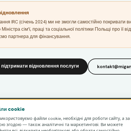
 відновлення
ня IRC (січень 2024) ми не змогли самостійно покривати ви
Міністра сім'ї, праці та соціальної політики Польщі про її в
ємо партнера для фінансування.
 підтримати відновлення послуги
kontakt@miga
ли cookie
икористовуємо файли cookie, необхідні для роботи сайту, а за
ю згодою — також аналітичні та маркетингові. Ви можете
няти всі, відхилити необов'язкові або обрати самостійно.