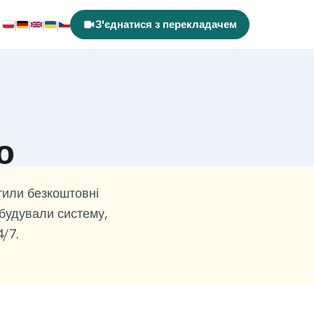
З'єднатися з перекладачем
|
|
|
|
PL
DE
EN
UK
CS
ю
стили безкоштовні
будували систему,
4/7.