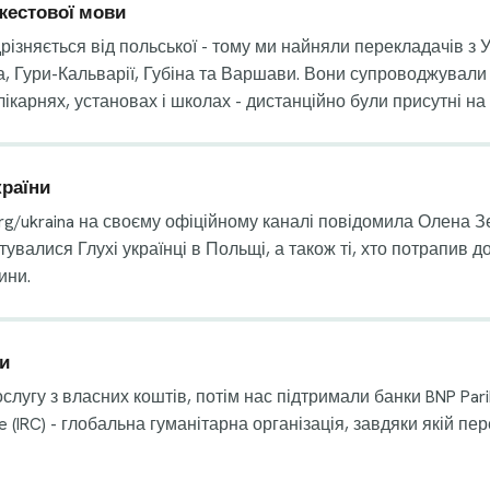
жестової мови
різняється від польської - тому ми найняли перекладачів з У
а, Гури-Кальварії, Губіна та Варшави. Вони супроводжували
ікарнях, установах і школах - дистанційно були присутні на
країни
rg/ukraina на своєму офіційному каналі повідомила Олена 
валися Глухі українці в Польщі, а також ті, хто потрапив до Ш
ини.
и
угу з власних коштів, потім нас підтримали банки BNP Pariba
ee (IRC) - глобальна гуманітарна організація, завдяки якій 