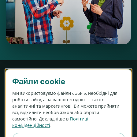
Файли cookie
Ми використовуємо файли cookie, необхідні для
MIGAM S.A. · ul. Józefa Hauke-Bosaka 16A, 01-540 Варшава,
роботи сайту, а за вашою згодою — також
Польща
аналітичні та маркетингові. Ви можете прийняти
KRS 0000983987 · NIP 9512387159 · REGON 360614795
всі, відхилити необов'язкові або обрати
Номер рахунку (IBAN): PL96 1240 1040 1111 0010 6087 8457
самостійно. Докладніше в
Політиці
(Bank Pekao S.A., SWIFT/BIC: PKOPPLPW)
конфіденційності
.
Перекладач Migam (PL)
Україна
Ціни
Контакт (PL)