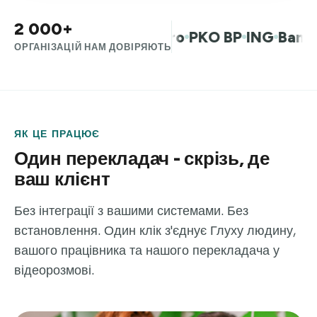
2 000+
м.ст. Варшава
Allegro
PKO BP
ING
Bank Mi
ОРГАНІЗАЦІЙ НАМ ДОВІРЯЮТЬ
ЯК ЦЕ ПРАЦЮЄ
Один перекладач - скрізь, де
ваш клієнт
Без інтеграції з вашими системами. Без
встановлення. Один клік з'єднує Глуху людину,
вашого працівника та нашого перекладача у
відеорозмові.