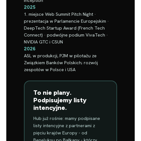
Inception
2025
1. miejsce Web Summit Pitch Night ·
prezentacja w Parlamencie Europejskim ·
DeepTech Startup Award (French Tech
Connect) · podwójne podium VivaTech ·
NVIDIA GTC i CSUN
2026
ASL w produkcji, PJM w pilotażu ze
Związkiem Banków Polskich; rozwój
zespołów w Polsce i USA
To nie plany.
Podpisujemy listy
intencyjne.
Hub już rośnie: mamy podpisane
listy intencyjne z partnerami z
pięciu krajów Europy - od
Beneluksu po Bałkany - którzy